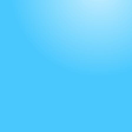
нашей компании. Звоните, и мы поможем подобрать вам
идеальный вариант по доступной цене.
Ваша корзина пуста!
Продолжить
АДРЕС
ул. Бархатная (Оксамитова) 18,
с. Петропавловская Борщаговка,
Киевская область, Киево-Святошинський р-н.
Режим работы
ПН - ВС: с 10:00 до 19:00
Без выходных