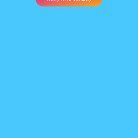
вопросе инноваций.
Бренд популярен благодаря своей стратегии —
производить простую в эксплуатации технику с
красивым дизайном. За дизайн мелких и крупных
приборов отвечает собственное дизайн бюро компании,
а электромоторы признаны лучшими по соотношению
цена/надежность. При этом компания не стоит на месте,
и постоянно работает над дизайном и новыми
техническими решениями.
Преимущества техники
бренда Electrolux
Антибактериальное покрытие. Холодильники
Электролюкс, произведенные по программе Anti
Bacterial Coating имею внутреннее покрытие с ионами
серебра, поэтому на внутренних поверхностях
холодильника не могут развиваться плесень, грибки и