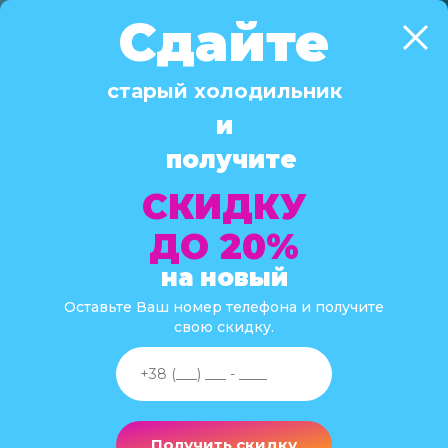
Сдайте
старый холодильник
Electrolux
и
получите
СКИДКУ
Главная
Производитель
Electrolux
ДО 20%
на новый
Оставьте Ваш номер телефона и получите
свою скидку.
Холодильники Электролюкс стабильно занимают
высокие позиции в рейтинге популярности у
потребителей, несмотря на растущую конкуренцию. Это
шведская компания, которая является производителем
техники с 1910 года и считается одним из новаторов в
Получить скидку