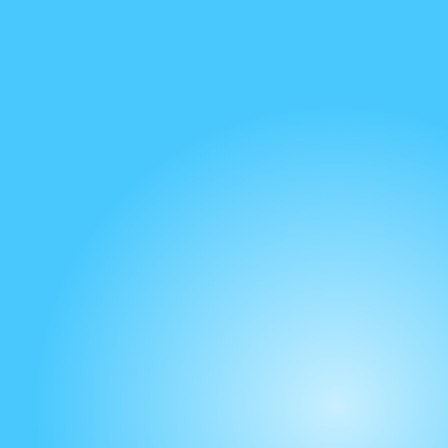
болезнетворные бактерии.
Функции «суперзаморозка» и «быстрое
замораживание». Шведские специалисты выяснили,
что замораживание продуктов поэтапно влияет на
биохимию, и соответственно полезность. Функция
Super Frost позволит сохранить позволит сохранить
максимальную пользу продуктов..
Низкий уровень шума. Благодаря качественному
компрессору, холодильник работает тихо;
Экономное энергопотребление. Современный
двухкамерный холодильник потребляет минимум
энергии.
В нашем каталоге вы можете выбирать из широкого
ассортимента моделей – маленький, двухкамерный,
встраиваемый, без морозилки и с морозилкой.
Наши консультанты всегда помогут вам купить
холодильник Электролюкс с учетом ваших пожеланий.
По Украине мы доставляем технику с помощью почтовых
перевозок, по Киеву и области — действует доставка от