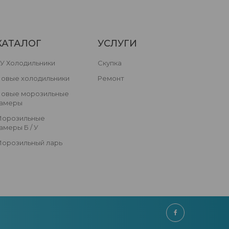
КАТАЛОГ
УСЛУГИ
У Холодильники
Скупка
овые холодильники
Ремонт
овые морозильные
амеры
орозильные
амеры Б / У
орозильный ларь