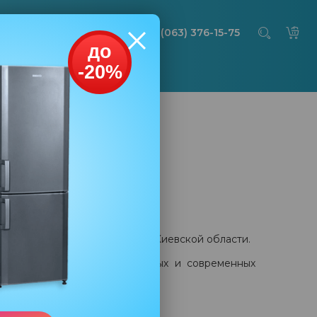
(063) 376-15-75
НТИИ
КОНТАКТЫ
рпени
и морозильных камер по всей Киевской области.
нтировать холодильники старых и современных
атегории техники.