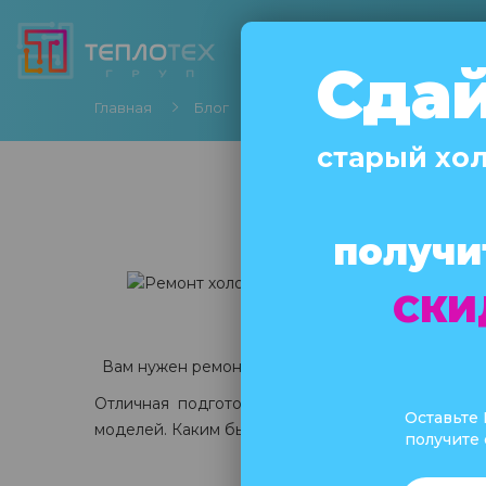
ХОЛОДИЛЬНИКИ
МОР
Сда
Главная
Блог
Ремонт Холодильников В Ир
старый хо
получи
Ре
СКИ
18.09
Вам нужен ремонт холодильника в городе Ирп
Отличная подготовка наших специалистов и м
Оставьте
моделей. Каким бы ни был холодильник, основны
получите 