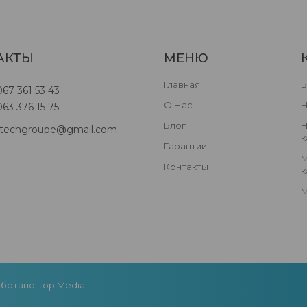
АКТЫ
МЕНЮ
Главная
Б
67 361 53 43
О Нас
Н
63 376 15 75
Блог
Н
otechgroupe@gmail.com
к
Гарантии
М
Контакты
к
М
аботано Itop.media