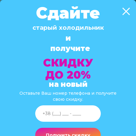
Сдайте
старый холодильник
и
Главная
Холодильники Б/У
Холодильник Gorenje 2м
получите
СКИДКУ
ДО 20%
на новый
Оставьте Ваш номер телефона и получите
свою скидку.
Холодильник Gorenje 2м
4500 грн.
Получить скидку